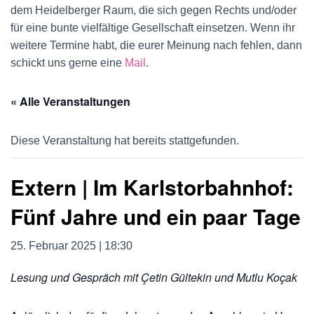
U
dem Heidelberger Raum, die sich gegen Rechts und/oder
für eine bunte vielfältige Gesellschaft einsetzen. Wenn ihr
M
weitere Termine habt, die eurer Meinung nach fehlen, dann
S
schickt uns gerne eine
Mail
.
C
« Alle Veranstaltungen
H
Diese Veranstaltung hat bereits stattgefunden.
A
L
Extern | Im Karlstorbahnhof:
T
Fünf Jahre und ein paar Tage
E
25. Februar 2025 | 18:30
N
Lesung und Gespräch mit Çetin Gültekin und Mutlu Koçak