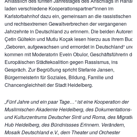
Anlässlich des fünften Jahrestages des Anschlags in Hanau
laden verschiedene Kooperationspartner*innen im
Karlstorbahnhof dazu ein, gemeinsam an die rassistischen
und rechtsextremen Gewaltverbrechen der vergangenen
Jahrzehnte in Deutschland zu erinnern. Die beiden Autoren
Çetin Gültekin und Mutlu Koçak lesen hierzu aus ihrem Buch
„Geboren, aufgewachsen und ermordet in Deutschland“ und
kommen mit Moderatorin Evein Obulor, Geschäftsführerin der
Europäischen Städtekoalition gegen Rassismus, ins
Gespräch. Zur Begrüßung spricht Stefanie Jansen,
Bürgermeisterin für Soziales, Bildung, Familie und
Chancengleichheit der Stadt Heidelberg.
„Fünf Jahre und ein paar Tage…“ ist eine Kooperation der
Muslimischen Akademie Heidelberg, des Dokumentations-
und Kulturzentrums Deutscher Sinti und Roma, des Migration
Hub Heidelberg, des Bündnissses Erinnern. Verändern,
Mosaik Deutschland e.V., dem Theater und Orchester