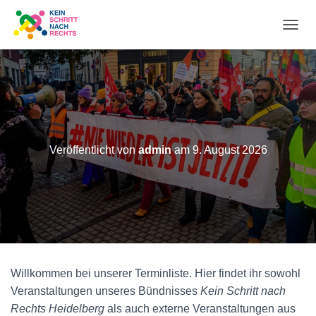
N
A
V
I
Veröffentlicht von
admin
am
9. August 2026
G
A
T
I
O
Willkommen bei unserer Terminliste. Hier findet ihr sowohl
Veranstaltungen unseres Bündnisses
Kein Schritt nach
N
Rechts Heidelberg
als auch externe Veranstaltungen aus