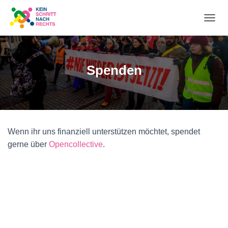
N
A
Spenden
V
I
G
A
Wenn ihr uns finanziell unterstützen möchtet, spendet
gerne über
Opencollective
.
T
I
O
N