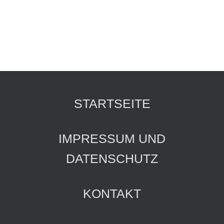
U
M
S
C
H
STARTSEITE
A
L
IMPRESSUM UND
T
DATENSCHUTZ
E
N
KONTAKT