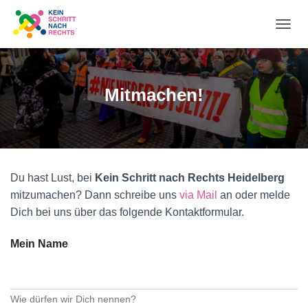
N
A
Mitmachen!
V
I
G
A
Du hast Lust, bei
Kein Schritt nach Rechts Heidelberg
mitzumachen? Dann schreibe uns
via Mail
an oder melde
T
Dich bei uns über das folgende Kontaktformular.
I
Mein Name
O
N
Wie dürfen wir Dich nennen?