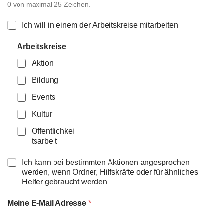
U
0 von maximal 25 Zeichen.
M
L
Ich will in einem der Arbeitskreise mitarbeiten
a
S
b
Arbeitskreise
A
e
d
l
C
Aktion
r
e
Bildung
H
s
s
Events
A
e
T
Kultur
L
e
l
Öffentlichkei
e
T
tsarbeit
f
o
E
C
Ich kann bei bestimmten Aktionen angesprochen
n
h
werden, wenn Ordner, Hilfskräfte oder für ähnliches
n
N
e
Helfer gebraucht werden
u
c
m
k
Meine E-Mail Adresse
*
m
b
e
o