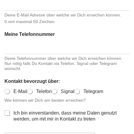
r
x
M
e
e
Deine E-Mail Adresse über welche wir Dich erreichen können.
n
i
0 von maximal 50 Zeichen.
n
e
Meine Telefonnummer
Deine Telefonnummer über welche wir Dich erreichen können.
Nur nötig falls Du Kontakt via Telefon, Signal oder Telegram
wünscht.
Kontakt bevorzugt über:
E-Mail
Telefon
Signal
Telegram
Wie können wir Dich am besten erreichen?
C
Ich bin einverstanden, dass meine Daten genutzt
h
werden, um mit mir in Kontakt zu treten
e
c