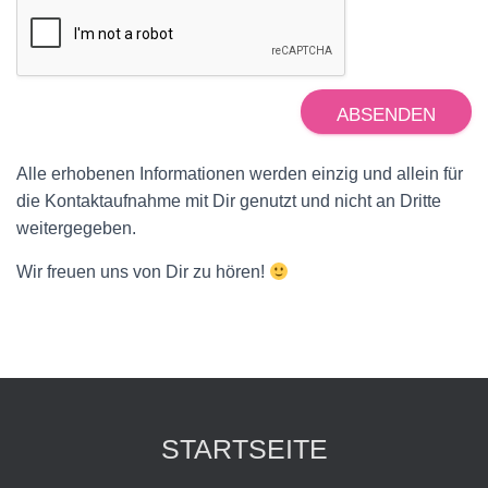
k
b
o
x
e
n
ABSENDEN
*
Alle erhobenen Informationen werden einzig und allein für
die Kontaktaufnahme mit Dir genutzt und nicht an Dritte
weitergegeben.
Wir freuen uns von Dir zu hören!
STARTSEITE