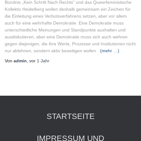
Bündnis „Kein Schritt
N
ach
Rechts“ und das
Q
ueerfeministische
Kollektiv Heidelberg wollen deshalb gemeinsam ein
Zeichen
für
die Einleitung eines Verbotsverfahrens setzen, aber vor allem
auch für eine
wehrhafte Demokratie
. Eine Demokratie muss
unterschiedli
c
he Meinungen und Standpunkte
aushalten und
ausdiskutieren, aber eine Demokratie muss sich auch wehren
gegen
diejenigen, die
ihre Werte, Prozesse und Institutionen nicht
nur ablehnen, sondern aktiv
beseitigen wollen.
(mehr …)
Von
admin
, vor
1 Jahr
STARTSEITE
IMPRESSUM UND