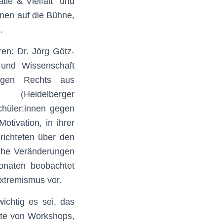
ie & Vielfalt“ und
nen auf die Bühne,
.
en: Dr. Jörg Götz-
und Wissenschaft
egen Rechts aus
 (Heidelberger
chüler:innen gegen
otivation, in ihrer
erichteten über den
che Veränderungen
onaten beobachtet
extremismus vor.
ichtig es sei, das
ete von Workshops,