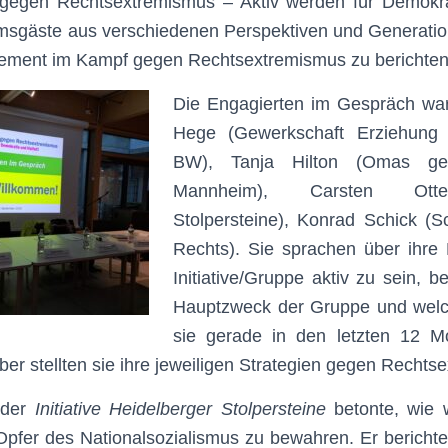
 gegen Rechtsextremismus – Aktiv werden für Demokrat
umsgäste aus verschiedenen Perspektiven und Generatio
ement im Kampf gegen Rechtsextremismus zu berichten
Die Engagierten im Gespräch war
Hege (Gewerkschaft Erziehung 
BW), Tanja Hilton (Omas g
Mannheim), Carsten Otte
Stolpersteine), Konrad Schick (S
Rechts). Sie sprachen über ihre M
Initiative/Gruppe aktiv zu sein, b
Hauptzweck der Gruppe und wel
sie gerade in den letzten 12 M
ber stellten sie ihre jeweiligen Strategien gegen Rechts
der
Initiative Heidelberger Stolpersteine
betonte, wie w
pfer des Nationalsozialismus zu bewahren. Er bericht