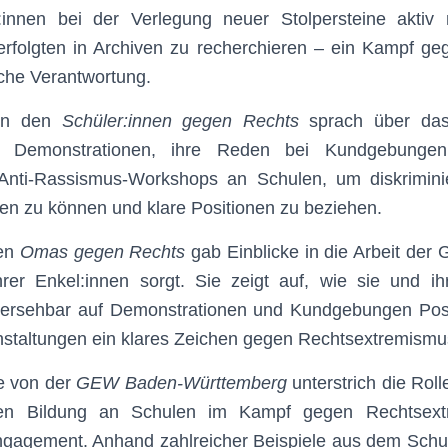
:innen bei der Verlegung neuer Stolpersteine aktiv 
erfolgten in Archiven zu recherchieren – ein Kampf g
sche Verantwortung.
von den
Schüler:innen gegen Rechts
sprach über da
ei Demonstrationen, ihre Reden bei Kundgebunge
 Anti-Rassismus-Workshops an Schulen, um diskrimin
en zu können und klare Positionen zu beziehen.
en
Omas gegen Rechts
gab Einblicke in die Arbeit der G
rer Enkel:innen sorgt. Sie zeigt auf, wie sie und ihre
bersehbar auf Demonstrationen und Kundgebungen Pos
nstaltungen ein klares Zeichen gegen Rechtsextremismu
e von der
GEW Baden-Württemberg
unterstrich die Rol
chen Bildung an Schulen im Kampf gegen Rechtsext
agement. Anhand zahlreicher Beispiele aus dem Schulall