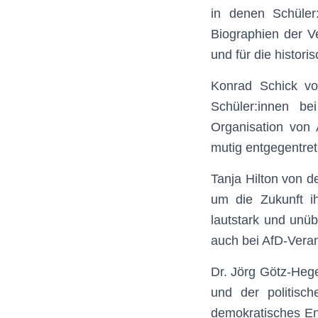
in denen Schüler
Biographien der V
und für die histori
Konrad Schick 
Schüler:innen b
Organisation von
mutig entgegentret
Tanja Hilton von d
um die Zukunft ih
lautstark und unü
auch bei AfD-Vera
Dr. Jörg Götz-Heg
und der politis
demokratisches Eng