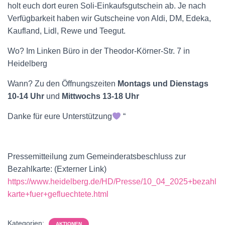
U
holt euch dort euren Soli-Einkaufsgutschein ab. Je nach
Verfügbarkeit haben wir Gutscheine von Aldi, DM, Edeka,
M
Kaufland, Lidl, Rewe und Teegut.
S
Wo? Im Linken Büro in der Theodor-Körner-Str. 7 in
Heidelberg
C
Wann? Zu den Öffnungszeiten
Montags und Dienstags
H
10-14 Uhr
und
Mittwochs 13-18 Uhr
A
Danke für eure Unterstützung
“
L
T
Pressemitteilung zum Gemeinderatsbeschluss zur
E
Bezahlkarte: (Externer Link)
https://www.heidelberg.de/HD/Presse/10_04_2025+bezahl
N
karte+fuer+gefluechtete.html
Kategorien:
AKTIONEN