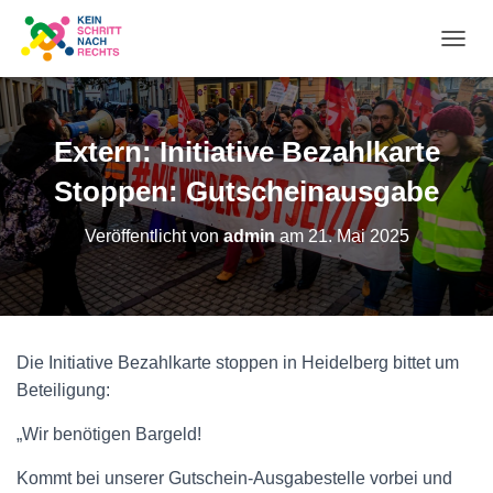
N
A
Extern: Initiative Bezahlkarte
V
Stoppen: Gutscheinausgabe
I
Veröffentlicht von
admin
am
21. Mai 2025
G
A
T
Die Initiative Bezahlkarte stoppen in Heidelberg bittet um
I
Beteiligung:
O
„Wir benötigen Bargeld!
N
Kommt bei unserer Gutschein-Ausgabestelle vorbei und