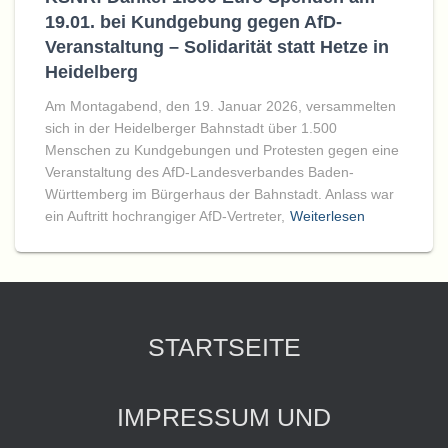
19.01. bei Kundgebung gegen AfD-
Veranstaltung – Solidarität statt Hetze in
Heidelberg
Am Montagabend, den 19. Januar 2026, versammelten
sich in der Heidelberger Bahnstadt über 1.500
Menschen zu Kundgebungen und Protesten gegen eine
Veranstaltung des AfD-Landesverbandes Baden-
Württemberg im Bürgerhaus der Bahnstadt. Anlass war
ein Auftritt hochrangiger AfD-Vertreter,
Weiterlesen
STARTSEITE
IMPRESSUM UND