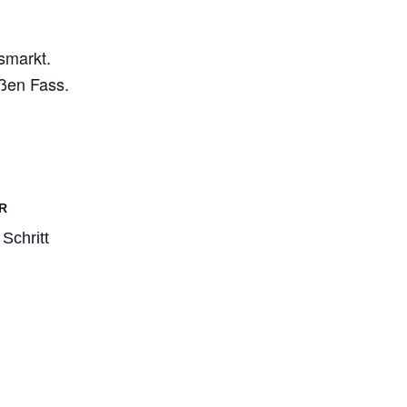
smarkt.
oßen Fass.
R
Schritt