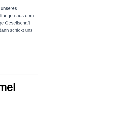
n unseres
altungen aus dem
ge Gesellschaft
dann schickt uns
mel