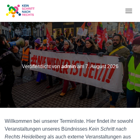
N
A
V
I
Veröffentlicht von
admin
am
7. August 2026
G
A
T
I
O
Willkommen bei unserer Terminliste. Hier findet ihr sowohl
Veranstaltungen unseres Bündnisses
Kein Schritt nach
N
Rechts Heidelberg
als auch externe Veranstaltungen aus