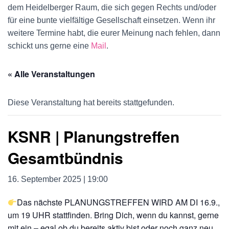
U
dem Heidelberger Raum, die sich gegen Rechts und/oder
für eine bunte vielfältige Gesellschaft einsetzen. Wenn ihr
M
weitere Termine habt, die eurer Meinung nach fehlen, dann
S
schickt uns gerne eine
Mail
.
C
« Alle Veranstaltungen
H
Diese Veranstaltung hat bereits stattgefunden.
A
L
KSNR | Planungstreffen
T
Gesamtbündnis
E
16. September 2025 | 19:00
N
Das nächste PLANUNGSTREFFEN WIRD AM DI 16.9.,
um 19 UHR stattfinden. Bring Dich, wenn du kannst, gerne
mit ein – egal ob du bereits aktiv bist oder noch ganz neu.