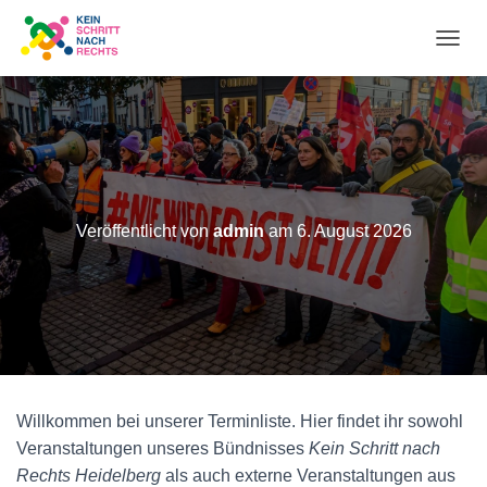
N
A
V
I
Veröffentlicht von
admin
am
6. August 2026
G
A
T
I
O
Willkommen bei unserer Terminliste. Hier findet ihr sowohl
Veranstaltungen unseres Bündnisses
Kein Schritt nach
N
Rechts Heidelberg
als auch externe Veranstaltungen aus