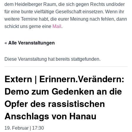
U
dem Heidelberger Raum, die sich gegen Rechts und/oder
für eine bunte vielfältige Gesellschaft einsetzen. Wenn ihr
M
weitere Termine habt, die eurer Meinung nach fehlen, dann
S
schickt uns gerne eine
Mail
.
C
« Alle Veranstaltungen
H
Diese Veranstaltung hat bereits stattgefunden.
A
L
Extern | Erinnern.Verändern:
T
Demo zum Gedenken an die
E
Opfer des rassistischen
N
Anschlags von Hanau
19. Februar | 17:30