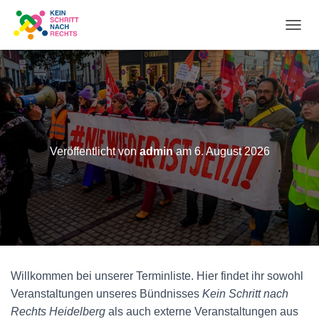
N
A
V
I
Veröffentlicht von
admin
am
6. August 2026
G
A
T
I
O
Willkommen bei unserer Terminliste. Hier findet ihr sowohl
Veranstaltungen unseres Bündnisses
Kein Schritt nach
N
Rechts Heidelberg
als auch externe Veranstaltungen aus