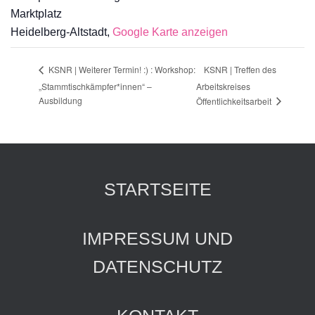
Marktplatz
Heidelberg-Altstadt
,
Google Karte anzeigen
KSNR | Treffen des
KSNR | Weiterer Termin! :) : Workshop:
„Stammtischkämpfer*innen“ –
Arbeitskreises
Ausbildung
Öffentlichkeitsarbeit
STARTSEITE
IMPRESSUM UND
DATENSCHUTZ