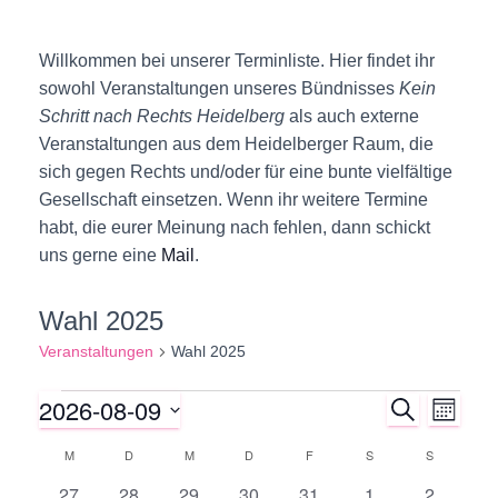
Willkommen bei unserer Terminliste. Hier findet ihr
sowohl Veranstaltungen unseres Bündnisses
Kein
Schritt nach Rechts Heidelberg
als auch externe
Veranstaltungen aus dem Heidelberger Raum, die
sich gegen Rechts und/oder für eine bunte vielfältige
Gesellschaft einsetzen. Wenn ihr weitere Termine
habt, die eurer Meinung nach fehlen, dann schickt
uns gerne eine
Mail
.
Wahl 2025
Veranstaltungen
Wahl 2025
2026-08-09
S
Veranstaltungen
V
V
M
U
O
D
C
e
M
MONTAG
D
DIENSTAG
M
MITTWOCH
D
DONNERSTAG
F
FREITAG
S
SAMSTAG
S
SONNTAG
N
e
K
H
a
A
E
0
0
0
0
0
0
0
27
28
29
30
31
1
2
r
t
T