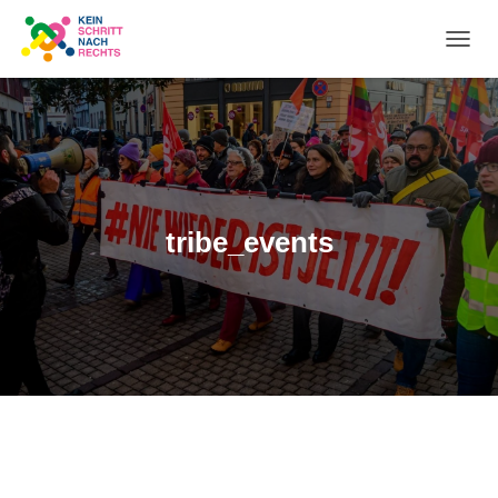
NA
UM
tribe_events