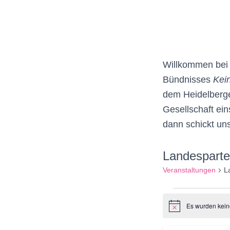
Willkommen bei u
Bündnisses
Kein
dem Heidelberger
Gesellschaft ein
dann schickt un
Landesparte
Veranstaltungen
L
Veranst
Es wurden kein
H
i
n