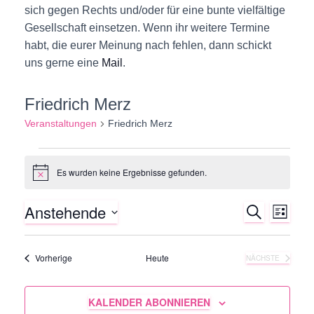
sich gegen Rechts und/oder für eine bunte vielfältige
Gesellschaft einsetzen. Wenn ihr weitere Termine
habt, die eurer Meinung nach fehlen, dann schickt
uns gerne eine
Mail
.
Friedrich Merz
Veranstaltungen
Friedrich Merz
Veranstaltungen
Es wurden keine Ergebnisse gefunden.
H
i
n
Anstehende
S
w
V
V
L
e
U
I
D
i
C
e
S
e
s
H
a
T
Veranstaltungen
Vorherige
Heute
NÄCHSTE
E
r
t
VERANSTALTU
E
r
u
a
KALENDER ABONNIEREN
m
a