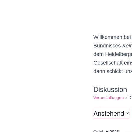
Willkommen bei u
Bündnisses
Kein
dem Heidelberger
Gesellschaft ein
dann schickt un
Diskussion
Veranstaltungen
D
Anstehend
Veranst
D
a
Oktober 2026