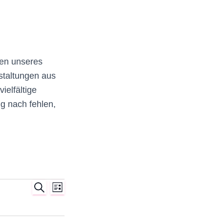
gen unseres
staltungen aus
ielfältige
g nach fehlen,
S
V
V
L
U
I
C
S
H
e
T