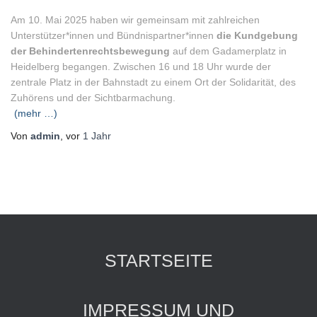
Am 10. Mai 2025 haben wir gemeinsam mit zahlreichen
Unterstützer*innen und Bündnispartner*innen
die Kundgebung
der Behindertenrechtsbewegung
auf dem Gadamerplatz in
Heidelberg begangen. Zwischen 16 und 18 Uhr wurde der
zentrale Platz in der Bahnstadt zu einem Ort der Solidarität, des
Zuhörens und der Sichtbarmachung.
(mehr …)
Von
admin
, vor
1 Jahr
STARTSEITE
IMPRESSUM UND