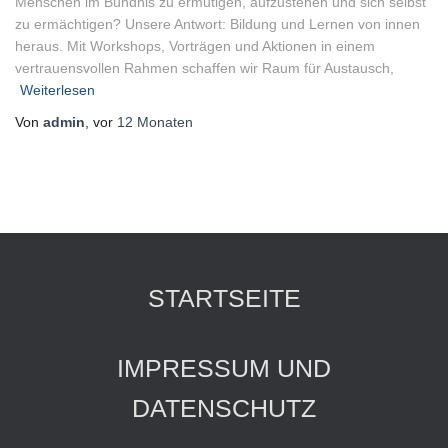
Menschen im Bündnis zu ermutigen, aufzustehen und sich selbst
zu ermächtigen? Unsere Antwort: Bildung und Lernen von innen
heraus. Mit Workshops, Vorträgen und Aktionen in einem
vertrauensvollen Rahmen schaffen wir Raum für Austausch,
Weiterlesen
Von
admin
, vor
12 Monaten
STARTSEITE
IMPRESSUM UND
DATENSCHUTZ