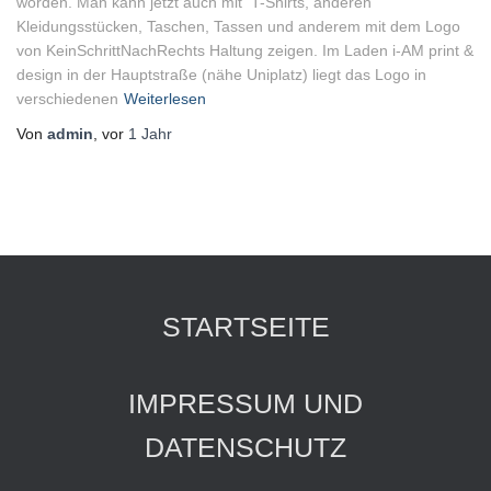
worden. Man kann jetzt auch mit T-Shirts, anderen
Kleidungsstücken, Taschen, Tassen und anderem mit dem Logo
von KeinSchrittNachRechts Haltung zeigen. Im Laden i-AM print &
design in der Hauptstraße (nähe Uniplatz) liegt das Logo in
verschiedenen
Weiterlesen
Von
admin
, vor
1 Jahr
STARTSEITE
IMPRESSUM UND
DATENSCHUTZ