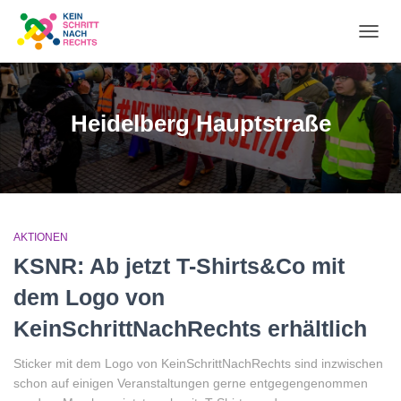
NA
UM
Heidelberg Hauptstraße
AKTIONEN
KSNR: Ab jetzt T-Shirts&Co mit
dem Logo von
KeinSchrittNachRechts erhältlich
Sticker mit dem Logo von KeinSchrittNachRechts sind inzwischen
schon auf einigen Veranstaltungen gerne entgegengenommen