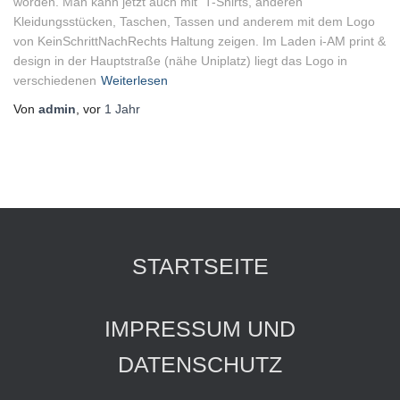
worden. Man kann jetzt auch mit T-Shirts, anderen
Kleidungsstücken, Taschen, Tassen und anderem mit dem Logo
von KeinSchrittNachRechts Haltung zeigen. Im Laden i-AM print &
design in der Hauptstraße (nähe Uniplatz) liegt das Logo in
verschiedenen
Weiterlesen
Von
admin
, vor
1 Jahr
STARTSEITE
IMPRESSUM UND
DATENSCHUTZ