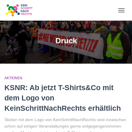
NA
UM
Druck
AKTIONEN
KSNR: Ab jetzt T-Shirts&Co mit
dem Logo von
KeinSchrittNachRechts erhältlich
Sticker mit dem Logo von KeinSchrittNachRechts sind inzwischen
schon auf einigen Veranstaltungen gerne entgegengenommen