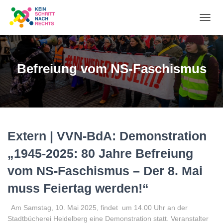
NA
UM
Befreiung vom NS-Faschismus
Extern | VVN-BdA: Demonstration
„1945-2025: 80 Jahre Befreiung
vom NS-Faschismus – Der 8. Mai
muss Feiertag werden!“
Am Samstag, 10. Mai 2025, findet um 14.00 Uhr an der
Stadtbücherei Heidelberg eine Demonstration statt. Veranstalter