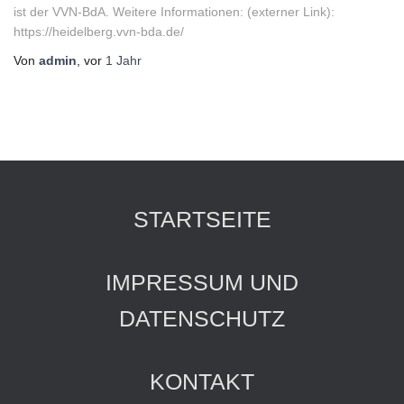
ist der VVN-BdA. Weitere Informationen: (externer Link):
https://heidelberg.vvn-bda.de/
Von
admin
, vor
1 Jahr
STARTSEITE
IMPRESSUM UND
DATENSCHUTZ
KONTAKT