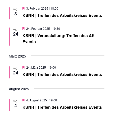
h
s
t
l
o
H
3. Februar 2025 | 18:00
e
MO.
b
a
e
3
t
e
KSNR | Treffen des Arbeitskreises Events
n
r
n
v
l
.
o
a
r
H
24. Februar 2025 | 19:30
MO.
t
g
e
24
KSNR | Veranstaltung: Treffen des AK
l
e
r
u
h
v
Events
o
o
t
b
r
n
e
g
März 2025
n
e
u
g
h
o
H
24. März 2025 | 19:00
MO.
b
A
n
e
24
e
KSNR | Treffen des Arbeitskreises Events
r
n
n
v
g
o
r
s
August 2025
g
e
e
i
h
H
4. August 2025 | 19:00
MO.
o
n
e
4
KSNR | Treffen des Arbeitskreises Events
c
b
r
e
v