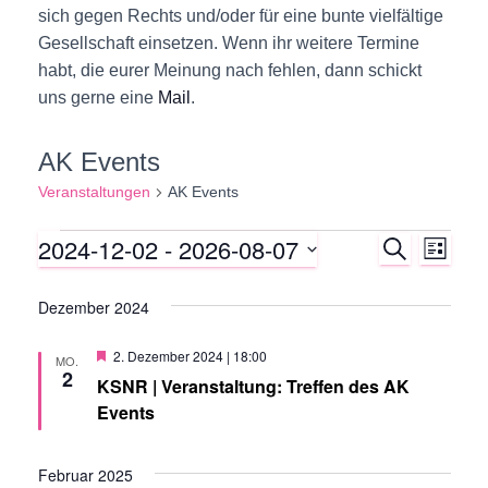
sich gegen Rechts und/oder für eine bunte vielfältige
Gesellschaft einsetzen. Wenn ihr weitere Termine
habt, die eurer Meinung nach fehlen, dann schickt
uns gerne eine
Mail
.
AK Events
Veranstaltungen
AK Events
2024-12-02
 - 
2026-08-07
S
Veranstaltungen
V
V
L
U
I
D
C
e
S
e
H
Dezember 2024
a
T
E
r
t
E
r
H
2. Dezember 2024 | 18:00
u
MO.
a
e
2
KSNR | Veranstaltung: Treffen des AK
m
r
a
v
Events
n
w
o
r
ä
n
s
g
h
Februar 2025
e