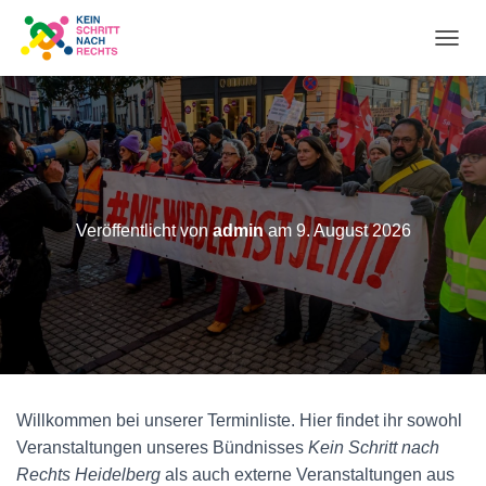
N
A
V
I
Veröffentlicht von
admin
am
9. August 2026
G
A
T
I
O
Willkommen bei unserer Terminliste. Hier findet ihr sowohl
Veranstaltungen unseres Bündnisses
Kein Schritt nach
N
Rechts Heidelberg
als auch externe Veranstaltungen aus