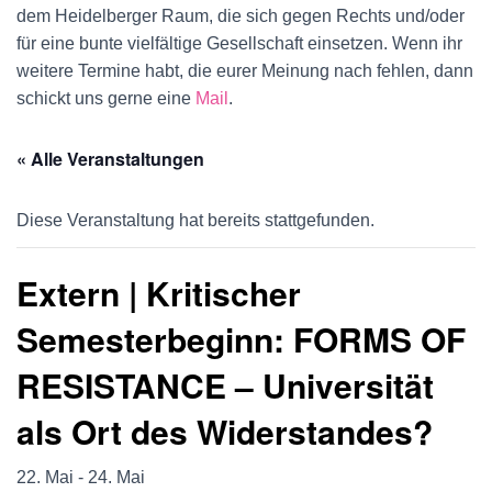
U
dem Heidelberger Raum, die sich gegen Rechts und/oder
für eine bunte vielfältige Gesellschaft einsetzen. Wenn ihr
M
weitere Termine habt, die eurer Meinung nach fehlen, dann
S
schickt uns gerne eine
Mail
.
C
« Alle Veranstaltungen
H
Diese Veranstaltung hat bereits stattgefunden.
A
L
Extern | Kritischer
T
Semesterbeginn: FORMS OF
E
RESISTANCE – Universität
N
als Ort des Widerstandes?
22. Mai
-
24. Mai