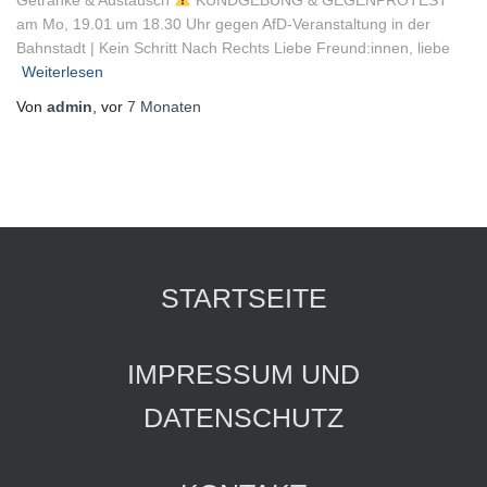
Getränke & Austausch
KUNDGEBUNG & GEGENPROTEST
am Mo, 19.01 um 18.30 Uhr gegen AfD-Veranstaltung in der
Bahnstadt | Kein Schritt Nach Rechts Liebe Freund:innen, liebe
Weiterlesen
Von
admin
, vor
7 Monaten
STARTSEITE
IMPRESSUM UND
DATENSCHUTZ