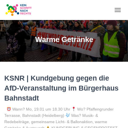
NA
UM
Warme Getränke
KSNR | Kundgebung gegen die
AfD-Veranstaltung im Bürgerhaus
Bahnstadt
Wann? Mo, 19.01 um 18.30 Uhr
Wo? Pfaffengrunder
Terrasse, Bahnstadt (Heidelberg)
Was? Musik- &
Redebeiträge, gemeinsame Licht- & Ballonaktion, warme