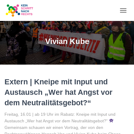
NA
UM
Vivian Kube
Extern | Kneipe mit Input und
Austausch „Wer hat Angst vor
dem Neutralitätsgebot?“
Freitag, 16.01 | ab 19 Uhr im Rabatz: Kneipe mit Input und
Austausch „Wer hat Angst vor dem Neutralitätsgebot?“
Gemeinsam schauen wir einen Vortrag, der von den