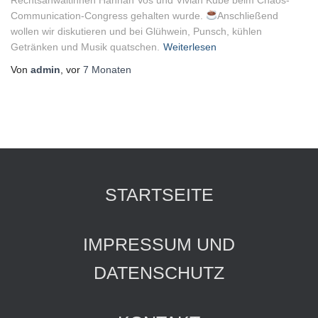
Rechtsanwältinnen Hannah Vos und Vivian Kube beim Chaos-
Communication-Congress gehalten wurde.
Anschließend
wollen wir diskutieren und bei Glühwein, Punsch, kühlen
Getränken und Musik quatschen.
Weiterlesen
Von
admin
, vor
7 Monaten
STARTSEITE
IMPRESSUM UND
DATENSCHUTZ