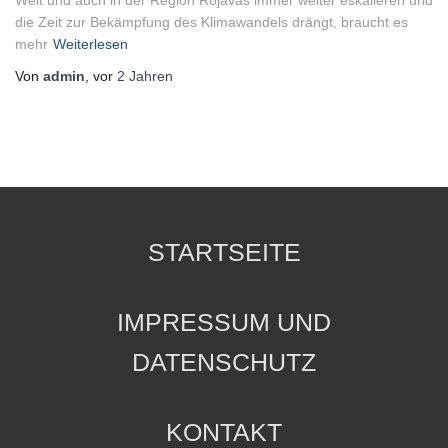
Welt und auch in der Region Rojavas immer weiter eskalieren und
die Zeit zur Bekämpfung des Klimawandels drängt, braucht es
mehr
Weiterlesen
Von
admin
, vor
2 Jahren
STARTSEITE
IMPRESSUM UND
DATENSCHUTZ
KONTAKT