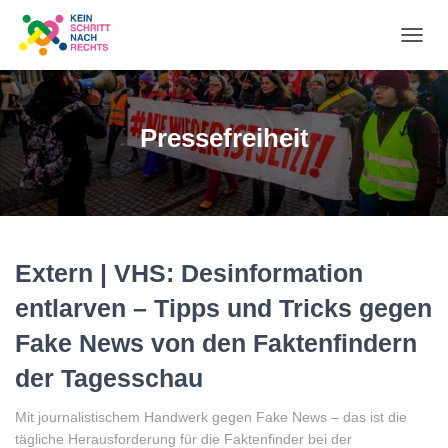
NA
UM
Pressefreiheit
Extern | VHS: Desinformation
entlarven – Tipps und Tricks gegen
Fake News von den Faktenfindern
der Tagesschau
Mit journalistischem Handwerk gegen Fake News – das ist die
tägliche Herausforderung für die Faktenfinder bei der