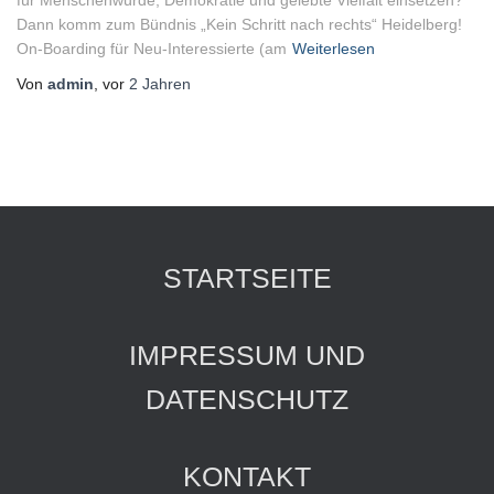
für Menschenwürde, Demokratie und gelebte Vielfalt einsetzen?
Dann komm zum Bündnis „Kein Schritt nach rechts“ Heidelberg!
On-Boarding für Neu-Interessierte (am
Weiterlesen
Von
admin
, vor
2 Jahren
STARTSEITE
IMPRESSUM UND
DATENSCHUTZ
KONTAKT