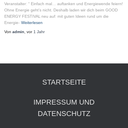
Veranstalter: “ Einfach mal… auftanken und Energiewende feiern!
Ohne Energie geht’s nicht. Deshalb laden wir dich beim GOOD
ENERGY FESTIVAL neu auf: mit guten Ideen rund um die
Energie-
Weiterlesen
Von
admin
, vor
1 Jahr
STARTSEITE
IMPRESSUM UND
DATENSCHUTZ