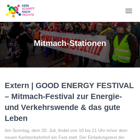
NA
UM
Mitmach-Stationen
Extern | GOOD ENERGY FESTIVAL
– Mitmach-Festival zur Energie-
und Verkehrswende & das gute
Leben
Am Sonntag, dem 20. Juli, findet von 10 bis 21 Uhr in/vor dem
neuen Karlstorbahnhof ein Fest statt. Der Einladungstext der