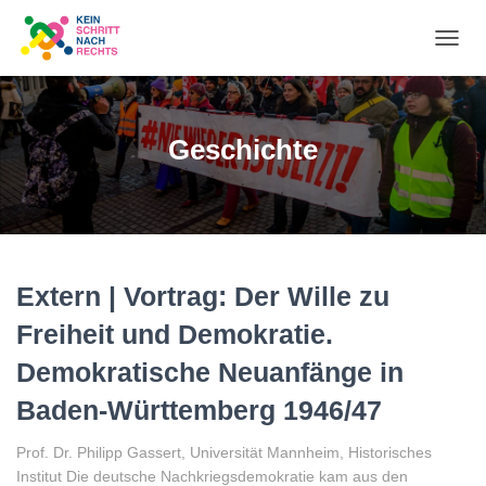
NA
UM
Geschichte
Extern | Vortrag: Der Wille zu
Freiheit und Demokratie.
Demokratische Neuanfänge in
Baden-Württemberg 1946/47
Prof. Dr. Philipp Gassert, Universität Mannheim, Historisches
Institut Die deutsche Nachkriegsdemokratie kam aus den