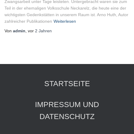
Zwangsarbeit unter Tage leisteten. Untergebracht waren sie zum
Teil in der ehemaligen Volksschule Neckarelz, die heute eine der
wichtigsten Gedenkstätten in unserem Raum ist. Arno Huth, Autor
zahlreicher Publikationen
Weiterlesen
Von
admin
, vor
2 Jahren
STARTSEITE
IMPRESSUM UND
DATENSCHUTZ