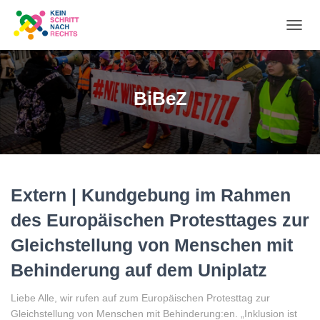
NA
UM
BiBeZ
Extern | Kundgebung im Rahmen
des Europäischen Protesttages zur
Gleichstellung von Menschen mit
Behinderung auf dem Uniplatz
Liebe Alle, wir rufen auf zum Europäischen Protesttag zur
Gleichstellung von Menschen mit Behinderung:en. „Inklusion ist