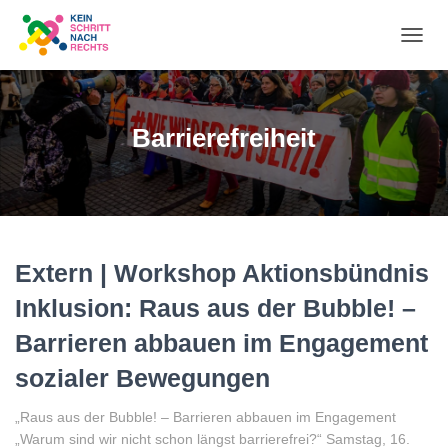
NA
UM
Barrierefreiheit
Extern | Workshop Aktionsbündnis
Inklusion: Raus aus der Bubble! –
Barrieren abbauen im Engagement
sozialer Bewegungen
„Raus aus der Bubble! – Barrieren abbauen im Engagement
„Warum sind wir nicht schon längst barrierefrei?“ Samstag, 16.