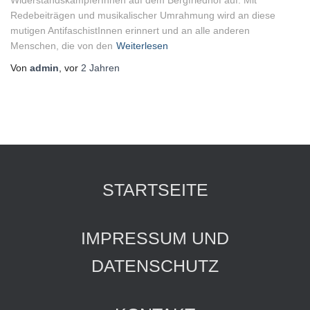
WiderstandskämpferInnen auf dem Bergfriedhof auf. Mit
Redebeiträgen und musikalischer Umrahmung wird an diese
mutigen AntifaschistInnen erinnert und an alle anderen
Menschen, die von den
Weiterlesen
Von
admin
, vor
2 Jahren
STARTSEITE
IMPRESSUM UND
DATENSCHUTZ