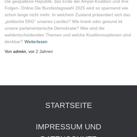
Die gespaltene Republik: das Ende der Ampel-Koalition und ihre
Folgen- Online Die Bundestagswahl 2025 wird so spannend wie
schon lange nicht mehr. In welchem Zustand präsentiert sich das
„politische EKG“ unseres Landes? Wie krank oder gesund ist
unsere parlamentarische Demokratie? Was sind die
wahlentscheidenden Themen und welche Koalitionsoptionen sind
denkbar?
Weiterlesen
Von
admin
, vor
2 Jahren
STARTSEITE
IMPRESSUM UND